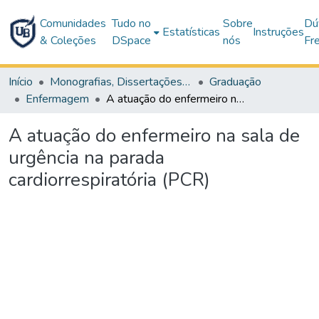
Comunidades
Tudo no
Sobre
Dú
Estatísticas
Instruções
& Coleções
DSpace
nós
Fr
Início
Monografias, Dissertações e Teses
Graduação
Enfermagem
A atuação do enfermeiro na sala de urgência na parada cardiorrespiratória (PCR)
A atuação do enfermeiro na sala de
urgência na parada
cardiorrespiratória (PCR)