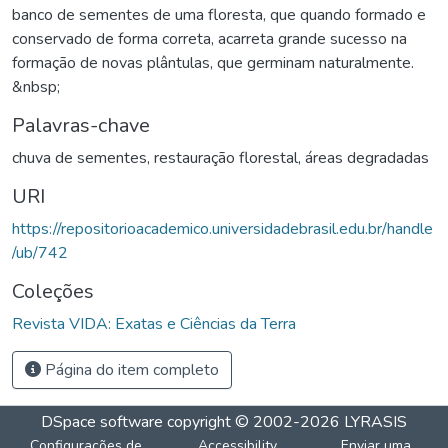
banco de sementes de uma floresta, que quando formado e
conservado de forma correta, acarreta grande sucesso na
formação de novas plântulas, que germinam naturalmente.
&nbsp;
Palavras-chave
chuva de sementes
,
restauração florestal
,
áreas degradadas
URI
https://repositorioacademico.universidadebrasil.edu.br/handle
/ub/742
Coleções
Revista VIDA: Exatas e Ciências da Terra
Página do item completo
DSpace software
copyright © 2002-2026
LYRASIS
Configurações de
Accessibility
Enviar uma