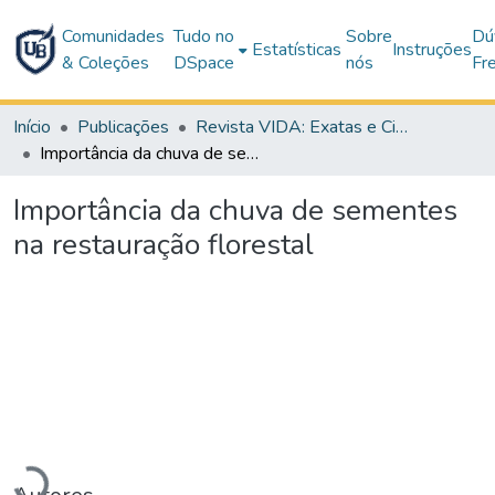
Comunidades
Tudo no
Sobre
Dú
Estatísticas
Instruções
& Coleções
DSpace
nós
Fr
Início
Publicações
Revista VIDA: Exatas e Ciências da Terra
Importância da chuva de sementes na restauração florestal
Importância da chuva de sementes
na restauração florestal
Carregando...