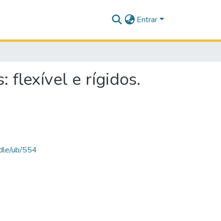
Entrar
flexível e rígidos.
ndle/ub/554