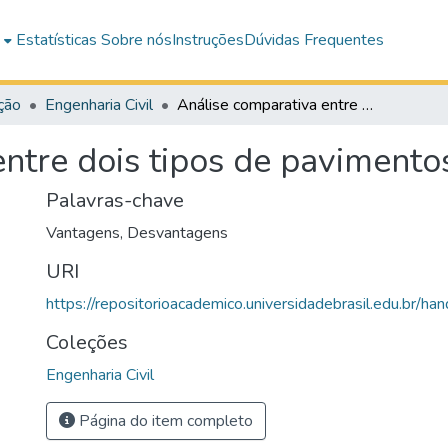
e
Estatísticas
Sobre nós
Instruções
Dúvidas Frequentes
ção
Engenharia Civil
Análise comparativa entre dois tipos de pavimentos: flexível e rígidos.
tre dois tipos de pavimentos: 
Palavras-chave
Vantagens
,
Desvantagens
URI
https://repositorioacademico.universidadebrasil.edu.br/ha
Coleções
Engenharia Civil
Página do item completo