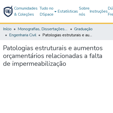
Comunidades
Tudo no
Sobre
Dú
Estatísticas
Instruções
& Coleções
DSpace
nós
Fr
Início
Monografias, Dissertações e Teses
Graduação
Engenharia Civil
Patologias estruturais e aumentos orçamentários relacionadas a falta de impermeabilização
Patologias estruturais e aumentos
orçamentários relacionadas a falta
de impermeabilização