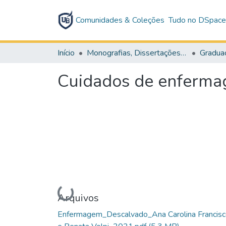
Comunidades & Coleções
Tudo no DSpac
Início
Monografias, Dissertações e Teses
Gradua
Cuidados de enfermag
Carregando...
Arquivos
Enfermagem_Descalvado_Ana Carolina Francis