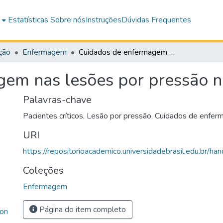
e
Estatísticas
Sobre nós
Instruções
Dúvidas Frequentes
ção
Enfermagem
Cuidados de enfermagem nas lesões por pressão nos pacientes da UTI
em nas lesões por pressão n
Palavras-chave
Pacientes críticos
,
Lesão por pressão
,
Cuidados de enfe
URI
https://repositorioacademico.universidadebrasil.edu.br/h
Coleções
Enfermagem
Página do item completo
con