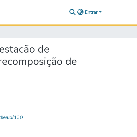
Entrar
 estacão de
 recomposição de
ndle/ub/130