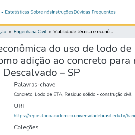
e
Estatísticas
Sobre nós
Instruções
Dúvidas Frequentes
ção
Engenharia Civil
Viabilidade técnica e econômica do uso de lodo de estacão de tratamento de água como adição ao concreto para recomposição de calçadas na cidade de Descalvado – SP
 econômica do uso de lodo de
omo adição ao concreto para
e Descalvado – SP
Palavras-chave
Concreto
,
Lodo de ETA
,
Resíduo sólido - construção civil
URI
https://repositorioacademico.universidadebrasil.edu.br/ha
Coleções