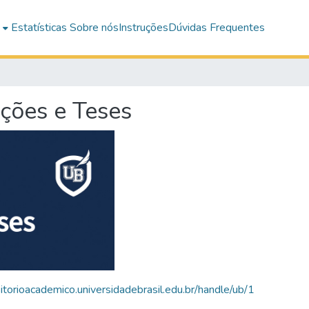
e
Estatísticas
Sobre nós
Instruções
Dúvidas Frequentes
ações e Teses
sitorioacademico.universidadebrasil.edu.br/handle/ub/1