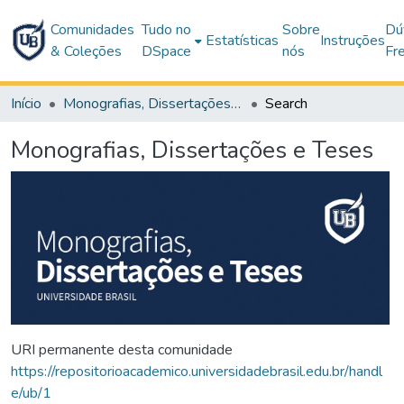
Comunidades
Tudo no
Sobre
Dú
Estatísticas
Instruções
& Coleções
DSpace
nós
Fr
Início
Monografias, Dissertações e Teses
Search
Monografias, Dissertações e Teses
URI permanente desta comunidade
https://repositorioacademico.universidadebrasil.edu.br/handl
e/ub/1