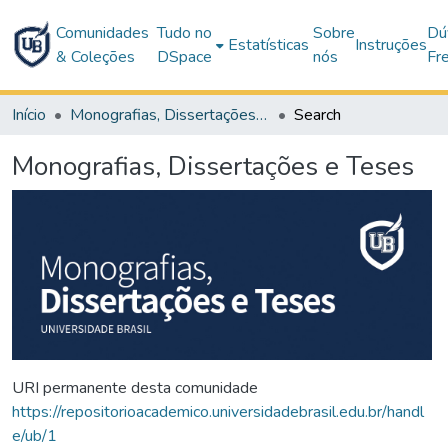
Comunidades
Tudo no
Sobre
Dú
Estatísticas
Instruções
& Coleções
DSpace
nós
Fr
Início
Monografias, Dissertações e Teses
Search
Monografias, Dissertações e Teses
URI permanente desta comunidade
https://repositorioacademico.universidadebrasil.edu.br/handl
e/ub/1