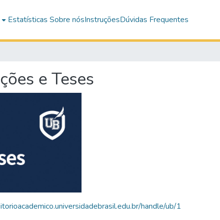
e
Estatísticas
Sobre nós
Instruções
Dúvidas Frequentes
ações e Teses
sitorioacademico.universidadebrasil.edu.br/handle/ub/1