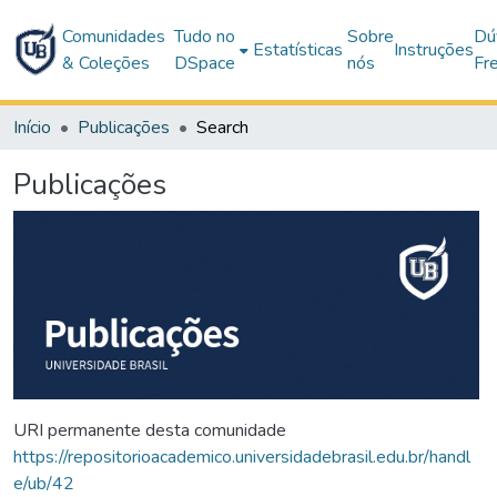
Comunidades
Tudo no
Sobre
Dú
Estatísticas
Instruções
& Coleções
DSpace
nós
Fr
Início
Publicações
Search
Publicações
URI permanente desta comunidade
https://repositorioacademico.universidadebrasil.edu.br/handl
e/ub/42