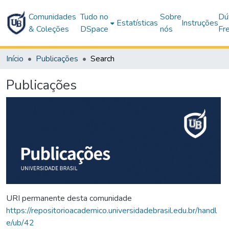
Comunidades
Tudo no
Sobre
Dú
Estatísticas
Instruções
& Coleções
DSpace
nós
Fr
Início
Publicações
Search
Publicações
URI permanente desta comunidade
https://repositorioacademico.universidadebrasil.edu.br/handl
e/ub/42