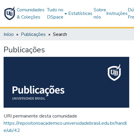
Comunidades
Tudo no
Sobre
Dú
Estatísticas
Instruções
& Coleções
DSpace
nós
Fr
Início
Publicações
Search
Publicações
URI permanente desta comunidade
https://repositorioacademico.universidadebrasil.edu.br/handl
e/ub/42