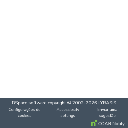
DSpace software
copyright © 2002-2026
LYRASIS
Configurações de
Accessibility
Enviar uma
cookies
settings
sugestão
COAR Notify