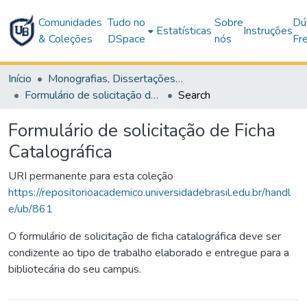
Comunidades
Tudo no
Sobre
Dú
Estatísticas
Instruções
& Coleções
DSpace
nós
Fr
Início
Monografias, Dissertações e Teses
Formulário de solicitação de Ficha Catalográfica
Search
Formulário de solicitação de Ficha
Catalográfica
URI permanente para esta coleção
https://repositorioacademico.universidadebrasil.edu.br/handl
e/ub/861
O formulário de solicitação de ficha catalográfica deve ser
condizente ao tipo de trabalho elaborado e entregue para a
bibliotecária do seu campus.