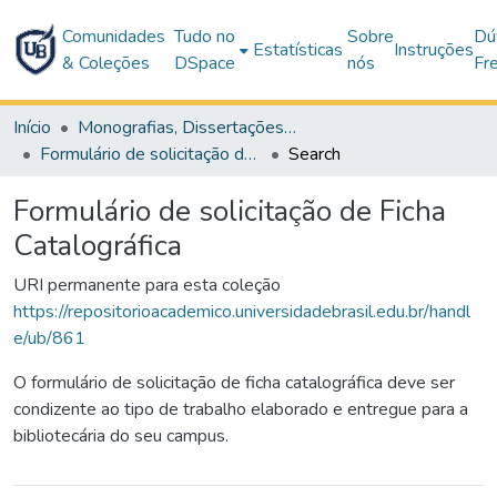
Comunidades
Tudo no
Sobre
Dú
Estatísticas
Instruções
& Coleções
DSpace
nós
Fr
Início
Monografias, Dissertações e Teses
Formulário de solicitação de Ficha Catalográfica
Search
Formulário de solicitação de Ficha
Catalográfica
URI permanente para esta coleção
https://repositorioacademico.universidadebrasil.edu.br/handl
e/ub/861
O formulário de solicitação de ficha catalográfica deve ser
condizente ao tipo de trabalho elaborado e entregue para a
bibliotecária do seu campus.