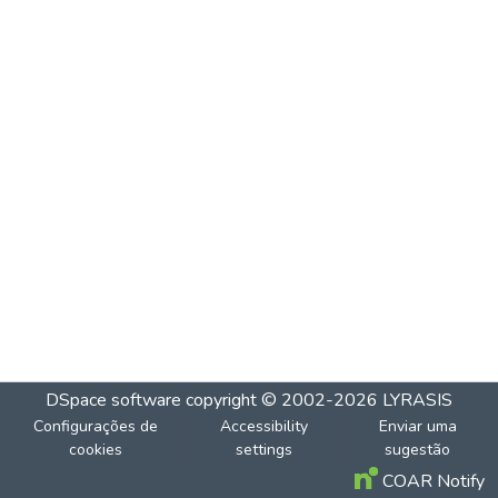
DSpace software
copyright © 2002-2026
LYRASIS
Configurações de
Accessibility
Enviar uma
cookies
settings
sugestão
COAR Notify