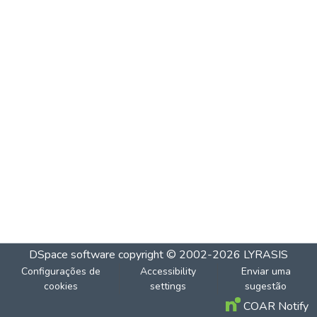
DSpace software
copyright © 2002-2026
LYRASIS
Configurações de
Accessibility
Enviar uma
cookies
settings
sugestão
COAR Notify