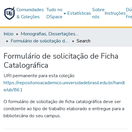
Comunidades
Tudo no
Sobre
Dú
Estatísticas
Instruções
& Coleções
DSpace
nós
Fr
Início
Monografias, Dissertações e Teses
Formulário de solicitação de Ficha Catalográfica
Search
Formulário de solicitação de Ficha
Catalográfica
URI permanente para esta coleção
https://repositorioacademico.universidadebrasil.edu.br/handl
e/ub/861
O formulário de solicitação de ficha catalográfica deve ser
condizente ao tipo de trabalho elaborado e entregue para a
bibliotecária do seu campus.